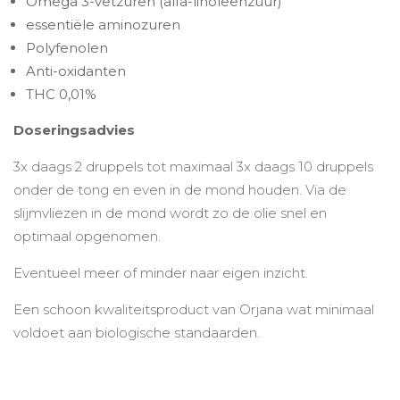
Omega 3-vetzuren (alfa-linoleenzuur)
essentiële aminozuren
Polyfenolen
Anti-oxidanten
THC 0,01%
Doseringsadvies
3x daags 2 druppels tot maximaal 3x daags 10 druppels
onder de tong en even in de mond houden. Via de
slijmvliezen in de mond wordt zo de olie snel en
optimaal opgenomen.
Eventueel meer of minder naar eigen inzicht.
Een schoon kwaliteitsproduct van Orjana wat minimaal
voldoet aan biologische standaarden.