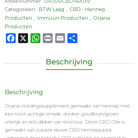
Artikelnummer:
ORJ510CBD140039
aantal
Categorieën:
BTW Laag
,
CBD - Hennep
Producten
,
Immuun Producten
,
Orjana
Producten
Facebook
X
WhatsApp
Print
Email
Delen
Beschrijving
Beschrijving
Orjana voedingssupplement gemaakt van hennep met
een noot-achtige smaak, donker goudbruin/groen
uiterlijk en iets dikker van structuur. Deze CBD Olie is
gemaakt van zuivere rauwe CBD henneppasta
verkregen door kritische CO2 extractie en opgelost in