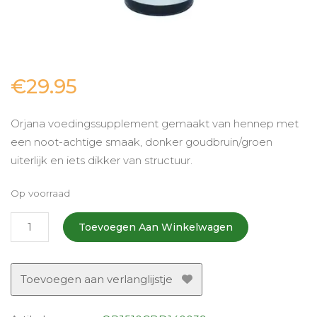
€
29.95
Orjana voedingssupplement gemaakt van hennep met
een noot-achtige smaak, donker goudbruin/groen
uiterlijk en iets dikker van structuur.
Op voorraad
CBD
Toevoegen Aan Winkelwagen
olie
5%
-
Toevoegen aan verlanglijstje
10ml
(Rauw/Raw)