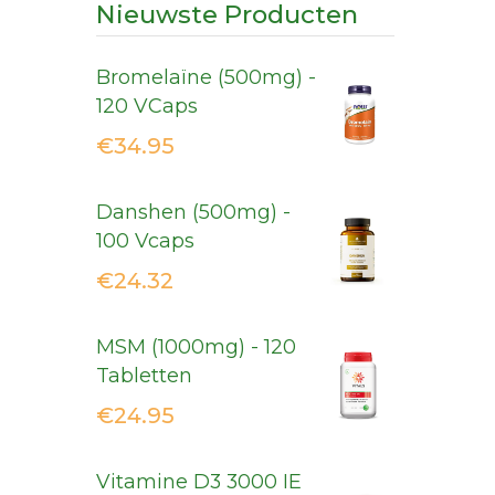
Nieuwste Producten
Bromelaïne (500mg) -
120 VCaps
€
34.95
Danshen (500mg) -
100 Vcaps
€
24.32
MSM (1000mg) - 120
Tabletten
€
24.95
Vitamine D3 3000 IE