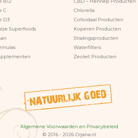
e B12
CBD – Hennep Producten
e C
Chlorella
e D3
Colloïdaal Producten
ulze Superfoods
Koperen Producten
aan
Stralingsproducten
rmulas
Waterfilters
Supplementen
Zeoliet Producten
Algemene Voorwaarden en Privacybeleid
© 2016 - 2026 Orjana.nl