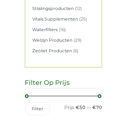
Stralingsproducten
(12)
Vitals Supplementen
(25)
Waterfilters
(16)
Welzijn Producten
(29)
Zeoliet Producten
(6)
Filter Op Prijs
Min.
Max.
Prijs:
€50
—
€70
Filter
prijs
prijs