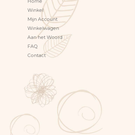
Home
Winkel
Mijn Account
Winkelwagen
Aan het Woord
FAQ
Contact