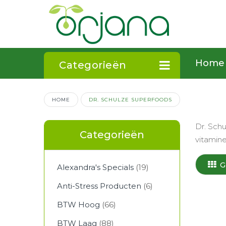
Home
Categorieën
HOME
DR. SCHULZE SUPERFOODS
Dr. Sch
Categorieën
vitamin
G
Alexandra's Specials
(19)
Anti-Stress Producten
(6)
BTW Hoog
(66)
BTW Laag
(88)