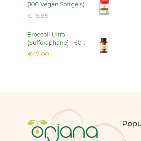
(100 Vegan Softgels)
€
19.95
Broccoli Ultra
(Sulforaphane) - 60
Vcaps
€
47.00
Popu