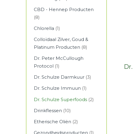
CBD - Hennep Producten
(8)
Chlorella
(1)
Colloïdaal Zilver, Goud &
Platinum Producten
(8)
Dr. Peter McCullough
Dr.
Protocol
(1)
Dr. Schulze Darmkuur
(3)
Dr. Schulze Immuun
(1)
Dr. Schulze Superfoods
(2)
Drinkflessen
(10)
Etherische Oliën
(2)
Gezondheidsproducten
(1)