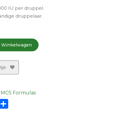
00 IU per druppel.
andige druppelaar.
n Winkelwagen
tje
MCS Formulas
sApp
nt
Email
Delen