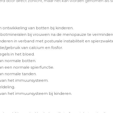
 door direct zonlicht, maar het kan worden genomen als su
 ontwikkeling van botten bij kinderen.
n botmineralen bij vrouwen na de menopauze te verminder
nderen in verband met posturale instabiliteit en spierzwakt
ie/gebruik van calcium en fosfor.
gels in het bloed.
van normale botten.
an een normale spierfunctie.
van normale tanden.
g van het immuunsysteem.
ldeling.
g van het immuunsysteem bij kinderen.