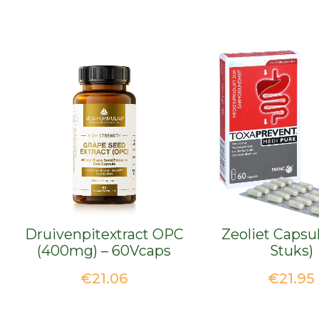
Druivenpitextract OPC
Zeoliet Capsu
(400mg) – 60Vcaps
Stuks)
€
21.06
€
21.95