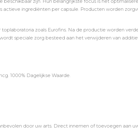
beschikbaar zijn. Hun belangrijkste focus is het optimalisere
s actieve ingrediënten per capsule. Producten worden zorgv
toplaboratoria zoals Eurofins. Na de productie worden verde
r wordt speciale zorg besteed aan het verwijderen van additiev
50 mcg. 1000% Dagelijkse Waarde.
anbevolen door uw arts. Direct innemen of toevoegen aan uw