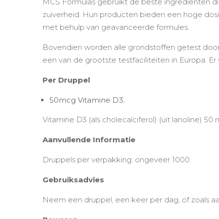
MCS Formulas gebruikt de beste ingrediënten die 
zuiverheid. Hun producten bieden een hoge dosi
met behulp van geavanceerde formules.
Bovendien worden alle grondstoffen getest door 
een van de grootste testfaciliteiten in Europa. E
Per Druppel
50mcg Vitamine D3.
Vitamine D3 (als cholecalciferol) (uit lanoline) 
Aanvullende Informatie
Druppels per verpakking: ongeveer 1000.
Gebruiksadvies
Neem een druppel, een keer per dag, of zoals a