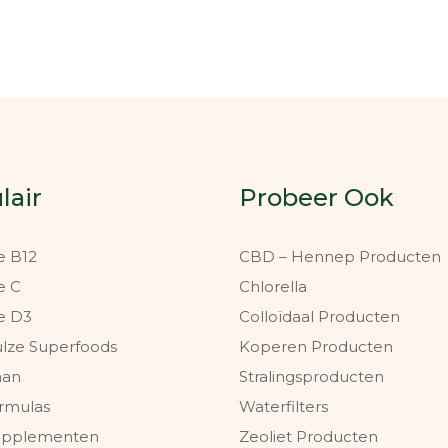
lair
Probeer Ook
e B12
CBD – Hennep Producten
e C
Chlorella
e D3
Colloïdaal Producten
ulze Superfoods
Koperen Producten
aan
Stralingsproducten
rmulas
Waterfilters
Supplementen
Zeoliet Producten