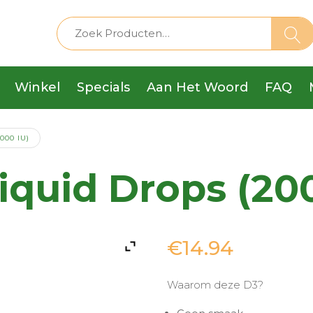
Winkel
Specials
Aan Het Woord
FAQ
000 IU)
iquid Drops (20
€
14.94
Waarom deze D3?