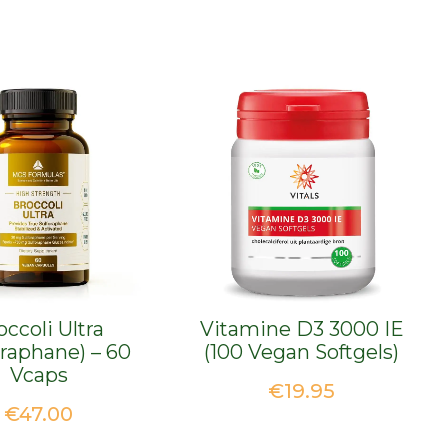
occoli Ultra
Vitamine D3 3000 IE
oraphane) – 60
(100 Vegan Softgels)
Vcaps
€
19.95
€
47.00