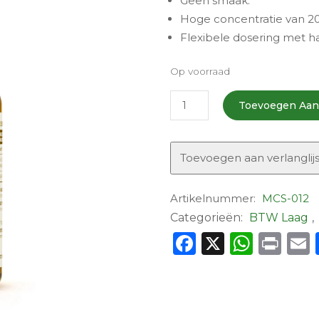
Geen smaak.
Hoge concentratie van 20
Flexibele dosering met h
Op voorraad
Vitamin
Toevoegen Aa
D3
Liquid
Drops
Toevoegen aan verlanglijs
(2000
IU)
Artikelnummer:
MCS-012
aantal
Categorieën:
BTW Laag
,
Facebook
X
What
Pri