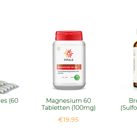
les (60
Magnesium 60
Br
Tabletten (100mg)
(Sulf
€
19.95