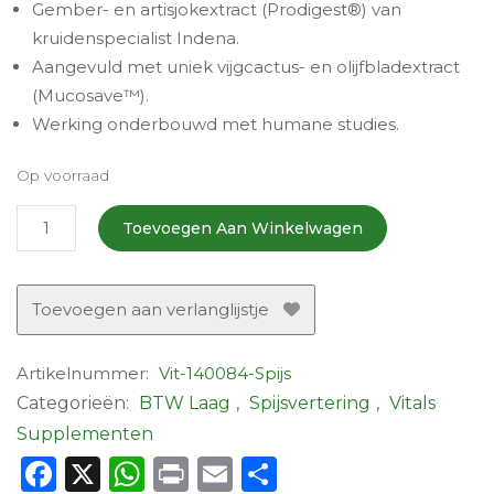
Gember- en artisjokextract (Prodigest®) van
kruidenspecialist Indena.
Aangevuld met uniek vijgcactus- en olijfbladextract
(Mucosave™).
Werking onderbouwd met humane studies.
Op voorraad
Spijsverteringsformule
Toevoegen Aan Winkelwagen
Pro
-
60
Toevoegen aan verlanglijstje
Vcaps
aantal
Artikelnummer:
Vit-140084-Spijs
Categorieën:
BTW Laag
,
Spijsvertering
,
Vitals
Supplementen
Facebook
X
WhatsApp
Print
Email
Delen