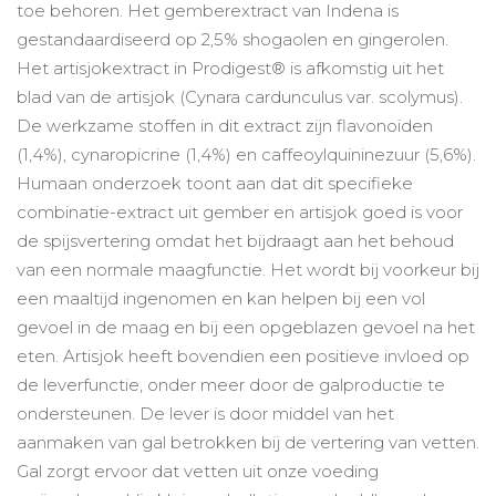
toe behoren. Het gemberextract van Indena is
gestandaardiseerd op 2,5% shogaolen en gingerolen.
Het artisjokextract in Prodigest® is afkomstig uit het
blad van de artisjok (Cynara cardunculus var. scolymus).
De werkzame stoffen in dit extract zijn flavonoïden
(1,4%), cynaropicrine (1,4%) en caffeoylquininezuur (5,6%).
Humaan onderzoek toont aan dat dit specifieke
combinatie-extract uit gember en artisjok goed is voor
de spijsvertering omdat het bijdraagt aan het behoud
van een normale maagfunctie. Het wordt bij voorkeur bij
een maaltijd ingenomen en kan helpen bij een vol
gevoel in de maag en bij een opgeblazen gevoel na het
eten. Artisjok heeft bovendien een positieve invloed op
de leverfunctie, onder meer door de galproductie te
ondersteunen. De lever is door middel van het
aanmaken van gal betrokken bij de vertering van vetten.
Gal zorgt ervoor dat vetten uit onze voeding