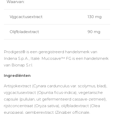
Waarvan:
Vijgcactusextract
130 mg
Olijfbladextract
90 mg
Prodigest® is een geregistreerd handelsmerk van
Indena S.p.A., Italië. Mucosave™ FG is een handelsmerk
van Bionap S.r.l.
Ingrediënten
Artisjokextract (Cynara cardunculus var. scolymus, blad),
vijgcactusextract (Opuntia ficus-indica), vegetarische
capsule (pullulan, uit gefermenteerd cassave-zetmeel),
rijstconcentraat (Oryza sativa), olijfbladextract (Olea
europaea), gemberextract (Zingiber officinale,