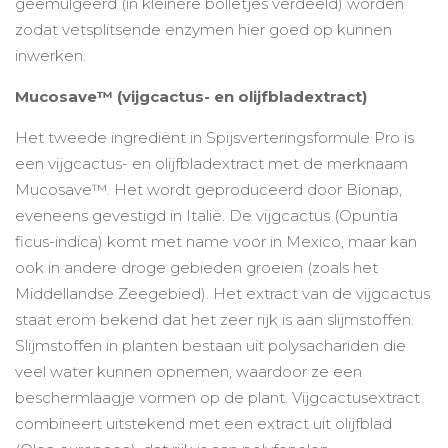
geëmulgeerd (in kleinere bolletjes verdeeld) worden
zodat vetsplitsende enzymen hier goed op kunnen
inwerken.
Mucosave™ (vijgcactus- en olijfbladextract)
Het tweede ingrediënt in Spijsverteringsformule Pro is
een vijgcactus- en olijfbladextract met de merknaam
Mucosave™. Het wordt geproduceerd door Bionap,
eveneens gevestigd in Italië. De vijgcactus (Opuntia
ficus-indica) komt met name voor in Mexico, maar kan
ook in andere droge gebieden groeien (zoals het
Middellandse Zeegebied). Het extract van de vijgcactus
staat erom bekend dat het zeer rijk is aan slijmstoffen.
Slijmstoffen in planten bestaan uit polysachariden die
veel water kunnen opnemen, waardoor ze een
beschermlaagje vormen op de plant. Vijgcactusextract
combineert uitstekend met een extract uit olijfblad