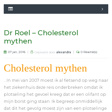
Dr Roel – Cholesterol
mythen
07 jan, 2016
0 Reactie(s)
Geplaatst door
alexandra
Cholesterol mythen
…In mei van 2007 moest ik al fietsend op weg naar
het ziekenhuis deze reis onderbreken omdat ik
plotseling het gevoel kreeg dat er een olifant op
mijn borst ging staan. Ik begreep onmiddellijk
dat dit het gevolg moest zijn van een plotselinge