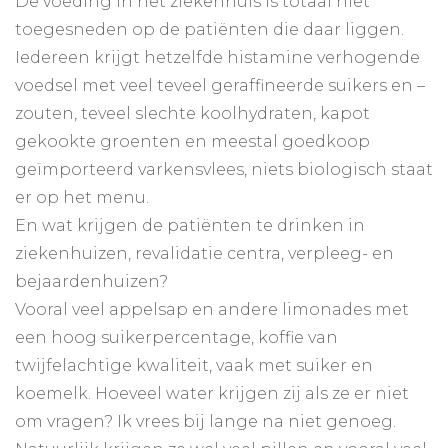
De voeding in het ziekenhuis is totaal niet
toegesneden op de patiënten die daar liggen.
Iedereen krijgt hetzelfde histamine verhogende
voedsel met veel teveel geraffineerde suikers en –
zouten, teveel slechte koolhydraten, kapot
gekookte groenten en meestal goedkoop
geïmporteerd varkensvlees, niets biologisch staat
er op het menu.
En wat krijgen de patiënten te drinken in
ziekenhuizen, revalidatie centra, verpleeg- en
bejaardenhuizen?
Vooral veel appelsap en andere limonades met
een hoog suikerpercentage, koffie van
twijfelachtige kwaliteit, vaak met suiker en
koemelk. Hoeveel water krijgen zij als ze er niet
om vragen? Ik vrees bij lange na niet genoeg.