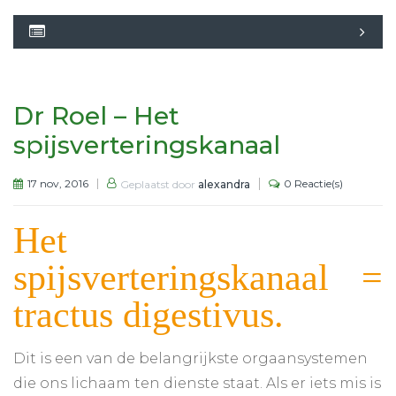
Dr Roel – Het
spijsverteringskanaal
17 nov, 2016
0 Reactie(s)
Geplaatst door
alexandra
Het
spijsverteringskanaal =
tractus digestivus.
Dit is een van de belangrijkste orgaansystemen
die ons lichaam ten dienste staat. Als er iets mis is