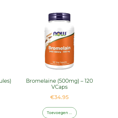
ules)
Bromelaïne (500mg) – 120
VCaps
€
34.95
Toevoegen Aan Winkelwagen