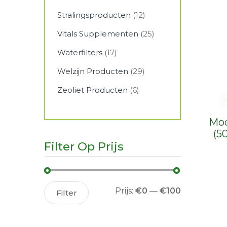
Stralingsproducten
(12)
Vitals Supplementen
(25)
Waterfilters
(17)
Welzijn Producten
(29)
Zeoliet Producten
(6)
Mod
(5
Filter Op Prijs
Min.
Max.
Prijs:
€0
—
€100
Filter
prijs
prijs