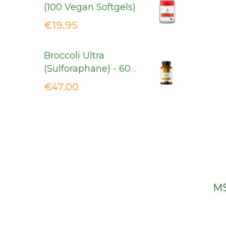
(100 Vegan Softgels)
€
19.95
Broccoli Ultra
(Sulforaphane) - 60
Vcaps
€
47.00
MS