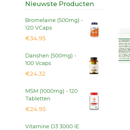
Nieuwste Producten
Bromelaïne (500mg) -
120 VCaps
€
34.95
Danshen (500mg) -
100 Vcaps
€
24.32
MSM (1000mg) - 120
Tabletten
€
24.95
Vitamine D3 3000 IE