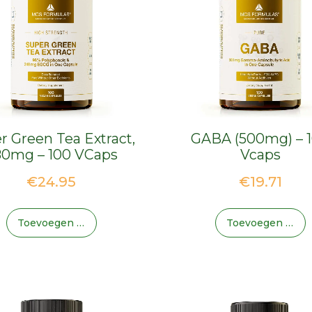
r Green Tea Extract,
GABA (500mg) – 
80mg – 100 VCaps
Vcaps
€
24.95
€
19.71
Toevoegen Aan Winkelwagen
Toevoegen Aan Winkelwagen