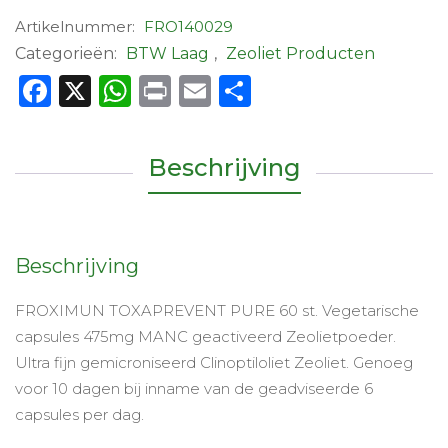
Artikelnummer:
FRO140029
Categorieën:
BTW Laag
,
Zeoliet Producten
Facebook
X
WhatsApp
Print
Email
Delen
Beschrijving
Beschrijving
FROXIMUN TOXAPREVENT PURE 60 st. Vegetarische
capsules 475mg MANC geactiveerd Zeolietpoeder.
Ultra fijn gemicroniseerd Clinoptiloliet Zeoliet. Genoeg
voor 10 dagen bij inname van de geadviseerde 6
capsules per dag.