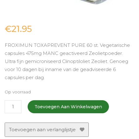
€
21.95
FROXIMUN TOXAPREVENT PURE 60 st. Vegetarische
capsules 475mg MANC geactiveerd Zeolietpoeder.
Ultra fijn gemicroniseerd Clinoptiloliet Zeoliet. Genoeg
voor 10 dagen bij inname van de geadviseerde 6
capsules per dag.
Op voorraad
Zeoliet
Toevoegen Aan Winkelwagen
capsules
(60
stuks)
Toevoegen aan verlanglijstje
aantal